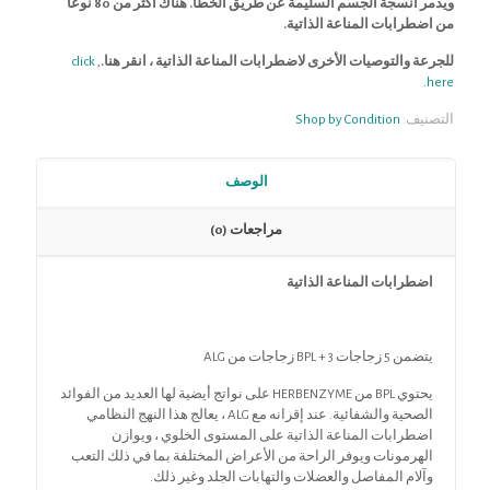
ويدمر أنسجة الجسم السليمة عن طريق الخطأ. هناك أكثر من 80 نوعًا
من اضطرابات المناعة الذاتية.
للجرعة والتوصيات الأخرى لاضطرابات المناعة الذاتية ، انقر هنا.
,
click
here.
التصنيف:
Shop by Condition
الوصف
مراجعات (0)
اضطرابات المناعة الذاتية
يتضمن 5 زجاجات BPL + 3 زجاجات من ALG
يحتوي BPL من HERBENZYME على نواتج أيضية لها العديد من الفوائد
الصحية والشفائية. عند إقرانه مع ALG ، يعالج هذا النهج النظامي
اضطرابات المناعة الذاتية على المستوى الخلوي ، ويوازن
الهرمونات ويوفر الراحة من الأعراض المختلفة بما في ذلك التعب
وآلام المفاصل والعضلات والتهابات الجلد وغير ذلك.