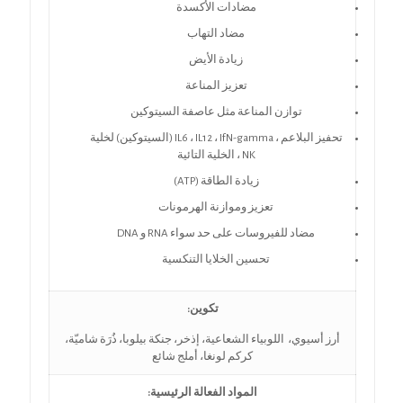
مضادات الأكسدة
مضاد التهاب
زيادة الأيض
تعزيز المناعة
توازن المناعة مثل عاصفة السيتوكين
تحفيز البلاعم ، IL6 ، IL12 ، IfN-gamma (السيتوكين) لخلية
NK ، الخلية التائية
زيادة الطاقة (ATP)
تعزيز وموازنة الهرمونات
مضاد للفيروسات على حد سواء RNA و DNA
تحسين الخلايا التنكسية
تكوين:
أرز أسيوي، اللوبياء الشعاعية، إذخر، جنكة بيلوبا، ذُرَة شاميّة،
كركم لونغا، أملج شائع
المواد الفعالة الرئيسية: