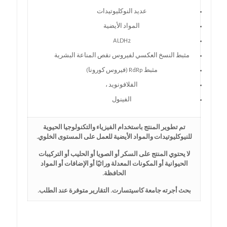
عديد النوكليوتيدات
المواد الأيضية
ALDH2
مثبط النسخ العكسي لفيروس نقص المناعة البشرية
مثبط RdRp (فيروس كورونا)
الفلافونويد ،
الفينول
تم تطوير المنتج باستخدام الفيزياء والتكنولوجيا الحيوية
للنيوكليوتيدات والمواد الأيضية للعمل على المستوى الخلوي.
لا يحتوي المنتج على السكر أو الصويا أو الحليب أو التركيبات
الحيوانية أو المكونات المعدلة وراثيًا أو الإضافات أو المواد
الحافظة.
بحث أجرته جامعة كاسيتسارت. التقارير متوفرة عند الطلب.