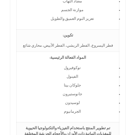
مضاد التهاب
موازنة الجسم
تعزيز النوم العميق والطويل
تكوين:
فطر اليسروع، الفطر الريشي، الفطر الأبيض، محاري شائع
المواد الفعالة الرئيسية:
توكوفيرول
الفينول
جلوكان بيتا
جانوستيرون
لوسيدون
الجرمانيوم
تم تطوير المنتج باستخدام الفيزياء والتكنولوجيا الحيوية
للمغذيات النباتية ذات الأوزان والأحجام الجزيئية المختلفة