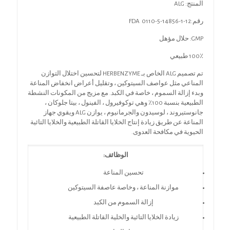
المنتج: ALG
رقم:FDA 0110-5-14856-1-12
GMP: حلال مؤهل
100٪ طبيعي
تم تصميم ALG الخاص بـ HERBENZYME لتحسين اختلال التوازن
المناعي مثل عواصف السيتوكين ، وتقليل أعراض انخفاض المناعة
وبدء إزالة السموم ، خاصة في الكبد. مع مزيج من المكونات النشطة
الطبيعية بنسبة 100٪ وهي توكوفيرول ، الفينول ، بيتا جلوكان ،
جانوستيروند ، لوسيدون والجرمانيوم ، يوازن ALG ويقوي جهاز
المناعة عن طريق زيادة إنتاج الخلايا القاتلة الطبيعية والخلايا التائية
الحيوية في مكافحة العدوى.
الوظائف:
تحسين المناعة
موازنة المناعة ، وخاصة عاصفة السيتوكين
إزالة السموم من الكبد
زيادة الخلايا التائية والخلية القاتلة الطبيعية