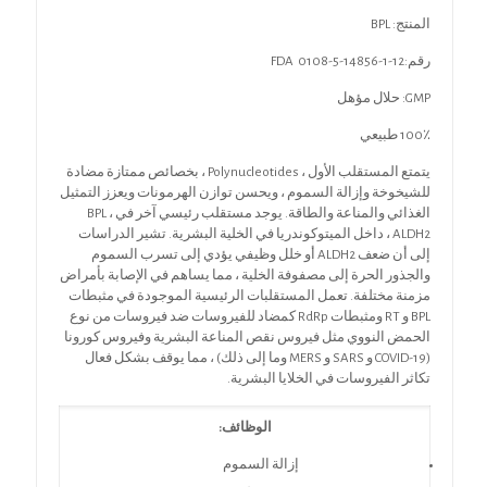
المنتج: BPL
رقم:FDA 0108-5-14856-1-12
GMP: حلال مؤهل
100٪ طبيعي
يتمتع المستقلب الأول ، Polynucleotides ، بخصائص ممتازة مضادة
للشيخوخة وإزالة السموم ، ويحسن توازن الهرمونات ويعزز التمثيل
الغذائي والمناعة والطاقة. يوجد مستقلب رئيسي آخر في BPL ،
ALDH2 ، داخل الميتوكوندريا في الخلية البشرية. تشير الدراسات
إلى أن ضعف ALDH2 أو خلل وظيفي يؤدي إلى تسرب السموم
والجذور الحرة إلى مصفوفة الخلية ، مما يساهم في الإصابة بأمراض
مزمنة مختلفة. تعمل المستقلبات الرئيسية الموجودة في مثبطات
BPL و RT ومثبطات RdRp كمضاد للفيروسات ضد فيروسات من نوع
الحمض النووي مثل فيروس نقص المناعة البشرية وفيروس كورونا
(COVID-19 و SARS و MERS وما إلى ذلك) ، مما يوقف بشكل فعال
تكاثر الفيروسات في الخلايا البشرية.
الوظائف:
إزالة السموم