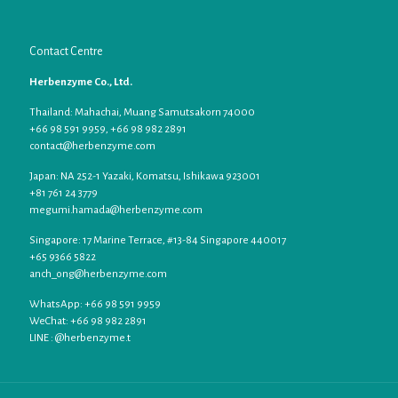
Contact Centre
Herbenzyme Co., Ltd.
Thailand: Mahachai, Muang Samutsakorn 74000
+66 98 591 9959, +66 98 982 2891
contact@herbenzyme.com
Japan: NA 252-1 Yazaki, Komatsu, Ishikawa 923001
+81 761 24 3779
megumi.hamada@herbenzyme.com
Singapore: 17 Marine Terrace, #13-84 Singapore 440017
+65 9366 5822
anch_ong@herbenzyme.com
WhatsApp: +66 98 591 9959
WeChat: +66 98 982 2891
LINE : @herbenzyme.t