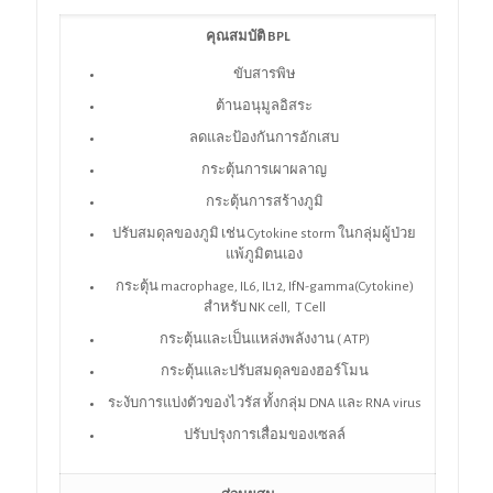
คุณสมบัติ
BPL
ขับสารพิษ
ต้านอนุมูลอิสระ
ลดและป้องกันการอักเสบ
กระตุ้นการเผาผลาญ
กระตุ้นการสร้างภูมิ
ปรับสมดุลของภูมิ เช่น Cytokine storm ในกลุ่มผู้ป่วย
แพ้ภูมิตนเอง
กระตุ้น macrophage, IL6, IL12, IfN-gamma(Cytokine)
สำหรับ NK cell, T Cell
กระตุ้นและเป็นแหล่งพลังงาน ( ATP)
กระตุ้นและปรับสมดุลของฮอร์โมน
ระงับการแบ่งตัวของไวรัส ทั้งกลุ่ม DNA และ RNA virus
ปรับปรุงการเสื่อมของเซลล์