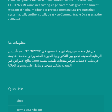
Founded by dedicated healthcare professionals and researchers,
HERBENZYME combines cutting-edge biotechnology and the ancient
wisdom of herbal medicine to provide 100% natural products that
systematically and holistically treat Non-Communicable Diseases at the
cell level.
معلومات عنا
تم تأسيس HERBENZYME من قبل متخصصين وباحثين متخصصين في
الرعاية الصحية ، تجمع بين التكنولوجيا الحيوية المتطورة والحكمة القديمة
في طب الأعشاب لتوفير منتجات طبيعية بنسبة 100٪ تعالج الأمراض غير
المعدية بشكل منهجي وشامل على مستوى الخلايا.
Quick Links
Shop
Terms & Conditions