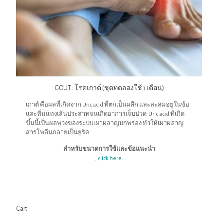
GOUT : โรคเกาต์ (ชุดทดลองใช้ 1 เดือน)
เกาต์ คือผลที่เกิดจาก Uric acid ที่ตกเป็นผลึก และสะสมอยู่ในข้อ
และทิ่มแทงเส้นประสาทจนเกิดอาการเจ็บปวด Uric acid ที่เกิด
ขึ้นนี้เป็นผลพวงของระบบเผาผลาญบกพร่อง ทำให้เผาผลาญ
สารโพลีนกลายเป็นยูริค
สำหรับขนาดการใช้และข้อแนะนำ
,
click here.
Cart