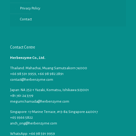
Privacy Policy
Contact
Contact Centre
Herbenzyme Co., Ltd.
Thailand: Mahachai, Muang Samutsakorn 74000
+66 98 591 9959, +66 98 982 2891
contact@herbenzyme.com
Japan: NA 252-1 Yazaki, Komatsu, Ishikawa 923001
+81 761 24 3779
megumi.hamada@herbenzyme.com
Singapore: 17 Marine Terrace, #13-84 Singapore 440017
+65 9366 5822
anch_ong@herbenzyme.com
WhatsApp: +66 98 591 9959