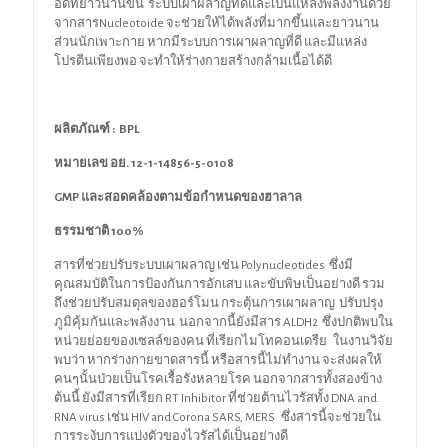
อึดที่ยาวนานขึ้น ระบบเผาผลาญที่ดีและเป็นแหล่งพลังงานด้วย
จากสารNucleotoide จะช่วยให้ได้พลังที่มากขึ้นและยาวนาน
ส่วนนักเพาะกาย หากมีระบบการเผาผลาญที่ดี และมีแหล่ง
โปรตีนเพียงพอ จะทำให้ร่างกายสร้างกล้ามเนื้อได้ดี
ผลิตภัณฑ์
: BPL
หมายเลข อย. 12-1-14856-5-0108
GMP และสอดคล้องตามข้อกำหนดของฮาลาล
ธรรมชาติ
100%
สารที่ช่วยปรับระบบเผาผลาญ เช่น Polynucleotides ซึ่งมี
คุณสมบัติในการป้องกันการอักเสบ และขับพิษเป็นอย่างดี รวม
ถึงช่วยปรับสมดุลของฮอร์โมน กระตุ้นการเผาผลาญ ปรับปรุง
ภูมิคุ้มกันและพลังงาน นอกจากนี้ยังมีสาร ALDH2 ซึ่งปกติพบใน
หน่วยย่อยของเซลล์ของคน ที่เรียกไมโทคอนเดรีย ในงานวิจัย
พบว่า หากร่างกายขาดสารนี้ หรือสารนี้ไม่ทำงาน จะส่งผลให้
คนๆนั้นป่วยเป็นโรคเรื้อรังหลายโรค นอกจากสารทั้งสองข้าง
ต้นนี้ ยังมีสารที่เรียก RT Inhibitor ที่ช่วยต้านไวรัสทั้ง DNA and
RNA virus เช่น HIV and Corona SARS, MERS ซึ่งสารนี้จะช่วยใน
การระงับการแบ่งตัวของไวรัสได้เป็นอย่างดี