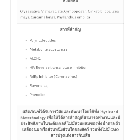
ส่วนผสม
Orysa sativa, Vigna radiate,
Cymbopogan,
Ginkgo biloba, Zea
mays, Curcuma longa,
Phyllanthus emblica
สารที่สำคัญ
Polynucleotides
Metabolite substances
ALDH2
HIV Reverse transcriptase Inhibitor
RdRp Inhibitor ( Corona virus)
Flavonoids,
Phenolics
ผลิตภัณฑ์ได้รับการวิจัยและพัฒนาโดยใช้ทั้ง
Physic and
Biotechnology เพื่อให้ได้สารสำคัญที่สามารถทำงาน และมี
ประสิทธิภาพในระดับเซลล์ ไม่มีส่วนผสมของทั้ง น้ำตาล ถั่ว
เหลือง นม หรือส่วนหนึ่งส่วนใดของสัตว์ รวมทั้งไม่มี GMO
สารปรุงแต่ง สารกันเสีย