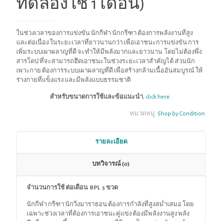
ทดลองใช้ 1 เดือน)
ในช่วงเวลาของการแข่งขัน นักกีฬา นักกรีฑา ต้องการพลังงานที่สูง
และต่อเนื่อง ในระยะเวลาที่ยาวนานกว่า เพื่อเอาชนะการแข่งขัน การ
เพิ่มระบบเผาผลาญที่ดี จะทำให้มีพลังมากและยาวนาน โดยไม่ต้องพึ่ง
สารโดป ที่จะสามารถฮึดเอาชนะในช่วงระยะเวลาสำคัญได้ ส่วนนัก
เพาะกาย ต้องการระบบเผาผลาญที่ดี เพื่อสร้างกล้ามเนื้ออันสมบูรณ์ ให้
ร่างกายที่แข็งแรง และมีพลังแบบธรรมชาติ
สำหรับขนาดการใช้และข้อแนะนำ
,
click here.
หมวดหมู่:
Shop by Condition
รายละเอียด
บทวิจารณ์ (0)
จำนวนการใช้ ต่อเดือน
BPL 5 ขวด
นักกีฬา กรีฑา นักวิ่งมาราธอน ต้องการกำลังที่สูงสม่ำเสมอ โดย
เฉพาะช่วงเวลาที่ต้องการเอาชนะคู่แข่ง ต้องมีพลังงานสูง พลัง